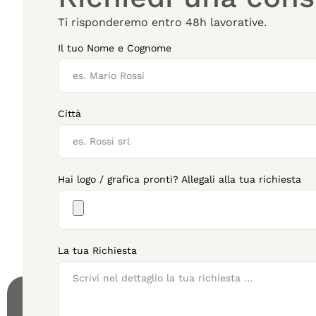
Ti risponderemo entro 48h lavorative.
Il tuo Nome e Cognome
Città
Hai logo / grafica pronti? Allegali alla tua richiesta
La tua Richiesta