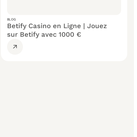
BLOG
Betify Casino en Ligne | Jouez
sur Betify avec 1000 €