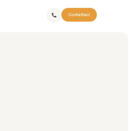
Contattaci