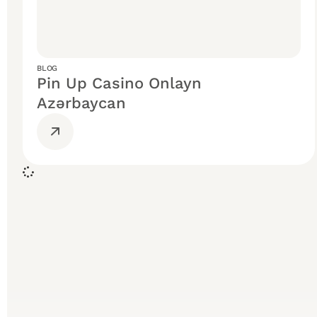
BLOG
Pin Up Casino Onlayn
Azərbaycan