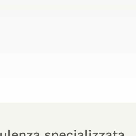
ulenza specializzata