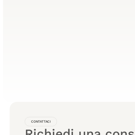
CONTATTACI
Richiedi una cons