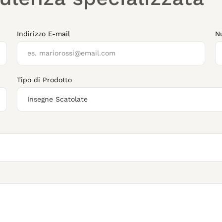
Indirizzo E-mail
N
Tipo di Prodotto