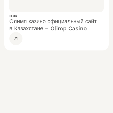
BLOG
Олимп казино официальный сайт
в Казахстане – Olimp Casino