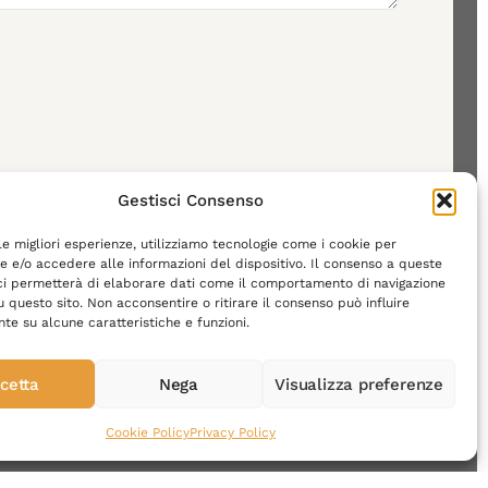
Gestisci Consenso
 le migliori esperienze, utilizziamo tecnologie come i cookie per
 e/o accedere alle informazioni del dispositivo. Il consenso a queste
 lavorative.
ci permetterà di elaborare dati come il comportamento di navigazione
u questo sito. Non acconsentire o ritirare il consenso può influire
te su alcune caratteristiche e funzioni.
cetta
Nega
Visualizza preferenze
Cookie Policy
Privacy Policy