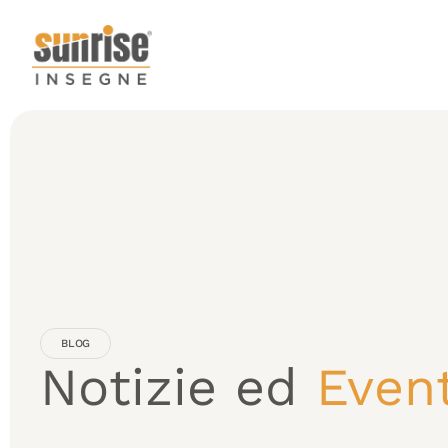
BLOG
Notizie ed
Event