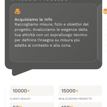
Acquisiamo le info
Sv
Raccogliamo misure, foto e obiettivi del
El
progetto. Analizziamo le esigenze della
co
tua attività con un sopralluogo tecnico
de
per definire l’insegna su misura più
De
adatta al contesto e alla zona.
de
vis
10000
+
15000
+
CLIENTI SEGUITI
REALIZZAZIONI PRODOTTE