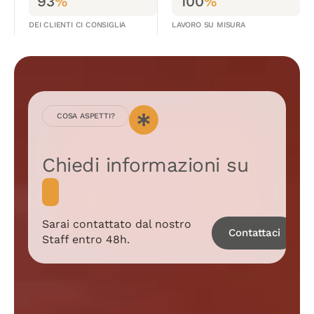
93
%
100
%
DEI CLIENTI CI CONSIGLIA
LAVORO SU MISURA
COSA ASPETTI?
Chiedi informazioni su
I
n
s
e
g
n
e
Sarai contattato dal nostro
Contattaci
Staff entro 48h.